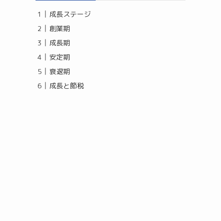
成長ステージ
創業期
成長期
安定期
衰退期
成長と節税